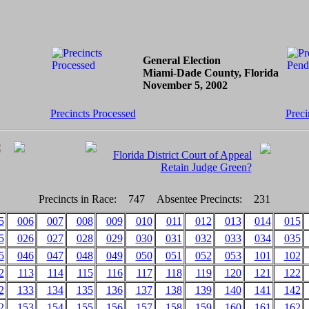
General Election
Miami-Dade County, Florida
November 5, 2002
Precincts Processed
Preci
Florida District Court of Appeal
Retain Judge Green?
Precincts in Race:
747
Absentee Precincts:
231
5
006
007
008
009
010
011
012
013
014
015
5
026
027
028
029
030
031
032
033
034
035
5
046
047
048
049
050
051
052
053
101
102
2
113
114
115
116
117
118
119
120
121
122
2
133
134
135
136
137
138
139
140
141
142
2
153
154
155
156
157
158
159
160
161
162