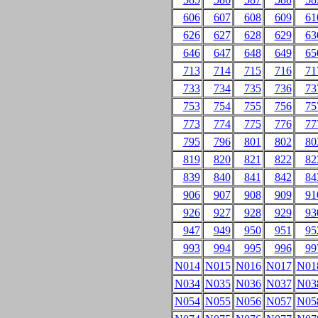
606
607
608
609
61
626
627
628
629
63
646
647
648
649
65
713
714
715
716
71
733
734
735
736
73
753
754
755
756
75
773
774
775
776
77
795
796
801
802
80
819
820
821
822
82
839
840
841
842
84
906
907
908
909
91
926
927
928
929
93
947
949
950
951
95
993
994
995
996
99
N014
N015
N016
N017
N01
N034
N035
N036
N037
N03
N054
N055
N056
N057
N05