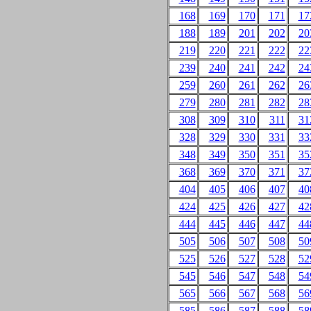
168
169
170
171
17
188
189
201
202
20
219
220
221
222
22
239
240
241
242
24
259
260
261
262
26
279
280
281
282
28
308
309
310
311
31
328
329
330
331
33
348
349
350
351
35
368
369
370
371
37
404
405
406
407
40
424
425
426
427
42
444
445
446
447
44
505
506
507
508
50
525
526
527
528
52
545
546
547
548
54
565
566
567
568
56
585
586
587
588
58