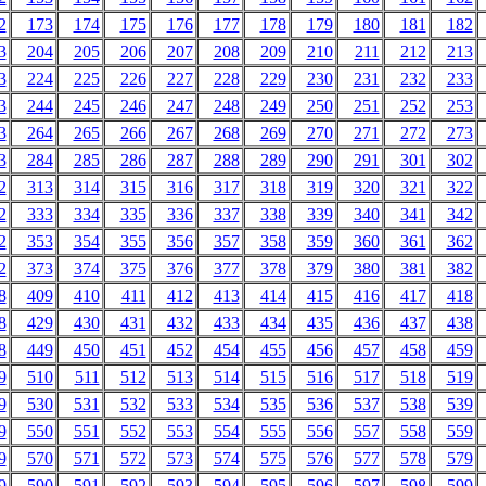
2
173
174
175
176
177
178
179
180
181
182
3
204
205
206
207
208
209
210
211
212
213
3
224
225
226
227
228
229
230
231
232
233
3
244
245
246
247
248
249
250
251
252
253
3
264
265
266
267
268
269
270
271
272
273
3
284
285
286
287
288
289
290
291
301
302
2
313
314
315
316
317
318
319
320
321
322
2
333
334
335
336
337
338
339
340
341
342
2
353
354
355
356
357
358
359
360
361
362
2
373
374
375
376
377
378
379
380
381
382
8
409
410
411
412
413
414
415
416
417
418
8
429
430
431
432
433
434
435
436
437
438
8
449
450
451
452
454
455
456
457
458
459
9
510
511
512
513
514
515
516
517
518
519
9
530
531
532
533
534
535
536
537
538
539
9
550
551
552
553
554
555
556
557
558
559
9
570
571
572
573
574
575
576
577
578
579
9
590
591
592
593
594
595
596
597
598
599