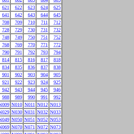
621
622
623
624
625
641
642
643
644
645
708
709
710
711
712
728
729
730
731
732
748
749
750
751
752
768
769
770
771
772
790
791
792
793
794
814
815
816
817
818
834
835
836
837
838
901
902
903
904
905
921
922
923
924
925
942
943
944
945
946
988
989
990
991
992
N009
N010
N011
N012
N013
N029
N030
N031
N032
N033
N049
N050
N051
N052
N053
N069
N070
N071
N072
N073