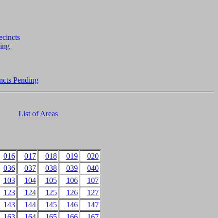
ncts Pending
List of Areas
016
017
018
019
020
036
037
038
039
040
103
104
105
106
107
123
124
125
126
127
143
144
145
146
147
163
164
165
166
167