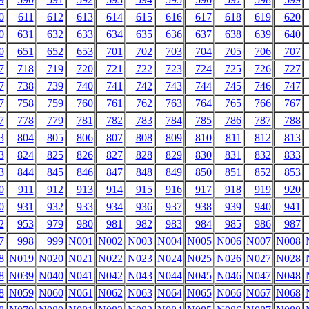
0
611
612
613
614
615
616
617
618
619
620
0
631
632
633
634
635
636
637
638
639
640
0
651
652
653
701
702
703
704
705
706
707
7
718
719
720
721
722
723
724
725
726
727
7
738
739
740
741
742
743
744
745
746
747
7
758
759
760
761
762
763
764
765
766
767
7
778
779
781
782
783
784
785
786
787
788
3
804
805
806
807
808
809
810
811
812
813
3
824
825
826
827
828
829
830
831
832
833
3
844
845
846
847
848
849
850
851
852
853
0
911
912
913
914
915
916
917
918
919
920
0
931
932
933
934
936
937
938
939
940
941
2
953
979
980
981
982
983
984
985
986
987
7
998
999
N001
N002
N003
N004
N005
N006
N007
N008
8
N019
N020
N021
N022
N023
N024
N025
N026
N027
N028
8
N039
N040
N041
N042
N043
N044
N045
N046
N047
N048
8
N059
N060
N061
N062
N063
N064
N065
N066
N067
N068