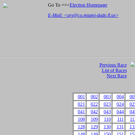
Go To ==>
Election Homepage
E-Mail: <
grs@co.miami-dade.fl.us
>
Previous Race
List of Races
Next Race
001
002
003
004
00
021
022
023
024
02
041
042
043
044
04
108
109
110
111
11
128
129
130
131
13
148
149
150
151
15