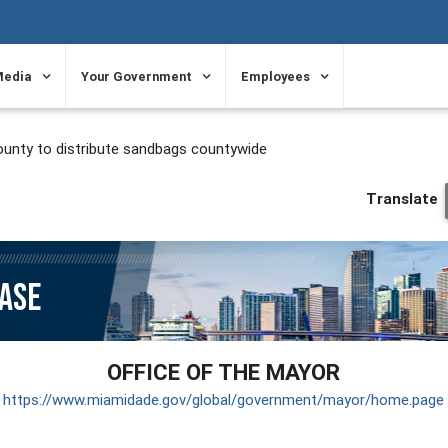
Media
Your Government
Employees
unty to distribute sandbags countywide
Translate
EASE
OFFICE OF THE MAYOR
https://www.miamidade.gov/global/government/mayor/home.page