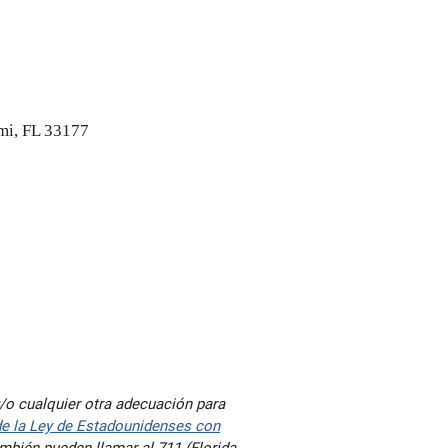
mi, FL 33177
 y/o cualquier otra adecuación para
de la Ley de Estadounidenses con
mbién pueden llamar al 711 (Florida