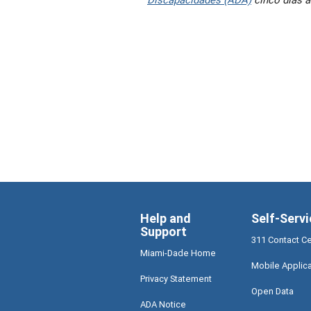
Help and
Self-Servi
Support
311 Contact C
Miami-Dade Home
Mobile Applic
Privacy Statement
Open Data
ADA Notice