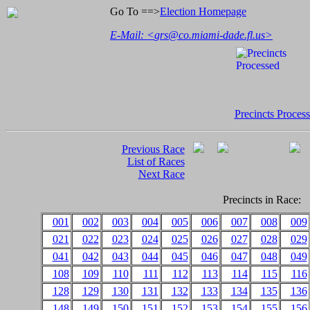
Go To ==>
Election Homepage
E-Mail: <
grs@co.miami-dade.fl.us
>
Precincts Proces
Previous Race
List of Races
Next Race
Precincts in Race:
001
002
003
004
005
006
007
008
009
021
022
023
024
025
026
027
028
029
041
042
043
044
045
046
047
048
049
108
109
110
111
112
113
114
115
116
128
129
130
131
132
133
134
135
136
148
149
150
151
152
153
154
155
156