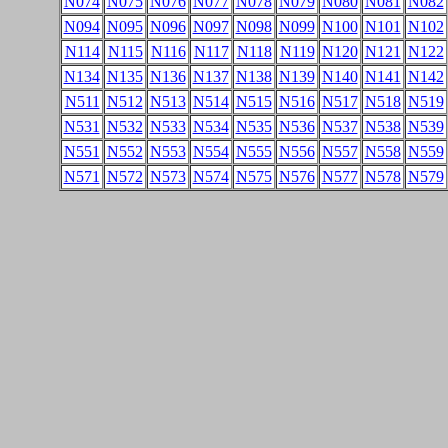
N074
N075
N076
N077
N078
N079
N080
N081
N082
N094
N095
N096
N097
N098
N099
N100
N101
N102
N114
N115
N116
N117
N118
N119
N120
N121
N122
N134
N135
N136
N137
N138
N139
N140
N141
N142
N511
N512
N513
N514
N515
N516
N517
N518
N519
N531
N532
N533
N534
N535
N536
N537
N538
N539
N551
N552
N553
N554
N555
N556
N557
N558
N559
N571
N572
N573
N574
N575
N576
N577
N578
N579