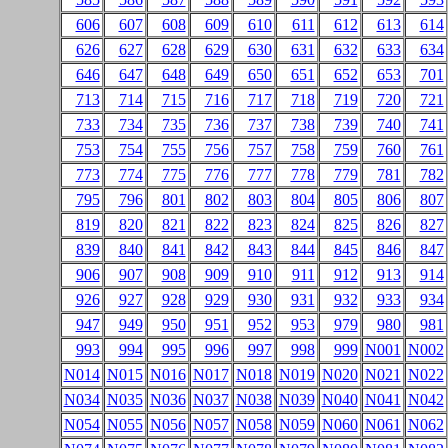
606
607
608
609
610
611
612
613
614
626
627
628
629
630
631
632
633
634
646
647
648
649
650
651
652
653
701
713
714
715
716
717
718
719
720
721
733
734
735
736
737
738
739
740
741
753
754
755
756
757
758
759
760
761
773
774
775
776
777
778
779
781
782
795
796
801
802
803
804
805
806
807
819
820
821
822
823
824
825
826
827
839
840
841
842
843
844
845
846
847
906
907
908
909
910
911
912
913
914
926
927
928
929
930
931
932
933
934
947
949
950
951
952
953
979
980
981
993
994
995
996
997
998
999
N001
N002
N014
N015
N016
N017
N018
N019
N020
N021
N022
N034
N035
N036
N037
N038
N039
N040
N041
N042
N054
N055
N056
N057
N058
N059
N060
N061
N062